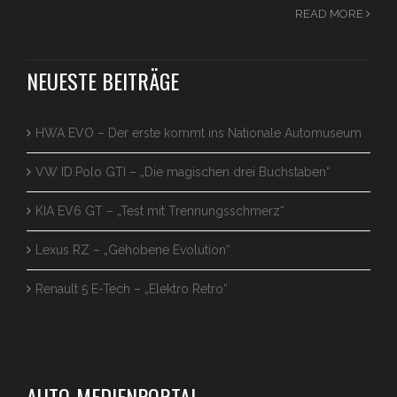
READ MORE
NEUESTE BEITRÄGE
HWA EVO – Der erste kommt ins Nationale Automuseum
VW ID.Polo GTI – „Die magischen drei Buchstaben“
KIA EV6 GT – „Test mit Trennungsschmerz“
Lexus RZ – „Gehobene Evolution“
Renault 5 E-Tech – „Elektro Retro“
AUTO-MEDIENPORTAL