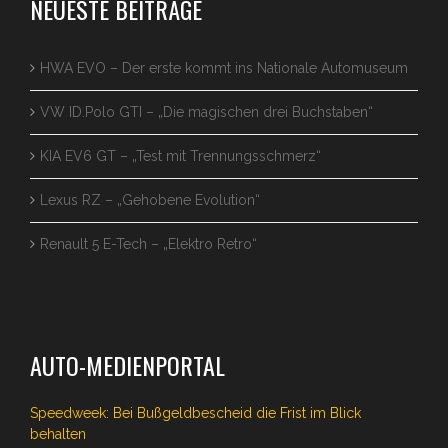
NEUESTE BEITRÄGE
HWA EVO – Der erste kommt ins Nationale Automuseum
VW ID.Polo GTI – „Die magischen drei Buchstaben“
KIA EV6 GT – „Test mit Trennungsschmerz“
Lexus RZ – „Gehobene Evolution“
Renault 5 E-Tech – „Elektro Retro“
AUTO-MEDIENPORTAL
Speedweek: Bei Bußgeldbescheid die Frist im Blick
behalten