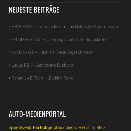
NEUESTE BEITRÄGE
HWA EVO – Der erste kommt ins Nationale Automuseum
VW ID.Polo GTI – „Die magischen drei Buchstaben“
KIA EV6 GT – „Test mit Trennungsschmerz“
Lexus RZ – „Gehobene Evolution“
Renault 5 E-Tech – „Elektro Retro“
AUTO-MEDIENPORTAL
Speedweek: Bei Bußgeldbescheid die Frist im Blick