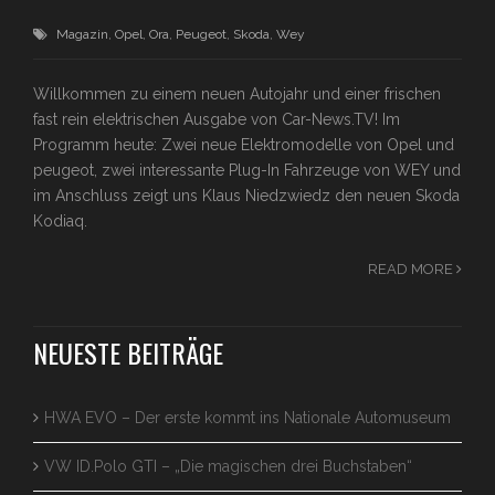
Magazin
,
Opel
,
Ora
,
Peugeot
,
Skoda
,
Wey
Willkommen zu einem neuen Autojahr und einer frischen
fast rein elektrischen Ausgabe von Car-News.TV! Im
Programm heute: Zwei neue Elektromodelle von Opel und
peugeot, zwei interessante Plug-In Fahrzeuge von WEY und
im Anschluss zeigt uns Klaus Niedzwiedz den neuen Skoda
Kodiaq.
READ MORE
NEUESTE BEITRÄGE
HWA EVO – Der erste kommt ins Nationale Automuseum
VW ID.Polo GTI – „Die magischen drei Buchstaben“