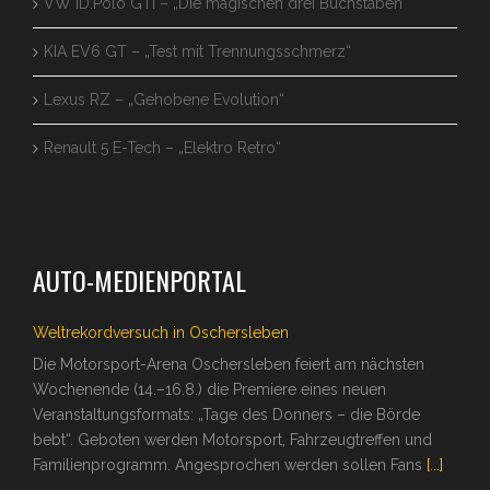
VW ID.Polo GTI – „Die magischen drei Buchstaben“
KIA EV6 GT – „Test mit Trennungsschmerz“
Lexus RZ – „Gehobene Evolution“
Renault 5 E-Tech – „Elektro Retro“
AUTO-MEDIENPORTAL
Weltrekordversuch in Oschersleben
Die Motorsport-Arena Oschersleben feiert am nächsten
Wochenende (14.–16.8.) die Premiere eines neuen
Veranstaltungsformats: „Tage des Donners – die Börde
bebt“. Geboten werden Motorsport, Fahrzeugtreffen und
Familienprogramm. Angesprochen werden sollen Fans
[...]