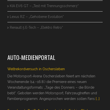
KIA EV6 GT – „Test mit Trennungsschmerz“
Lexus RZ – „Gehobene Evolution“
Renault 5 E-Tech – „Elektro Retro“
AUTO-MEDIENPORTAL
Weltrekordversuch in Oschersleben
Die Motorsport-Arena Oschersleben feiert am nächsten
Wochenende (14.–16.8.) die Premiere eines neuen
Veranstaltungsformats: „Tage des Donners – die Börde
bebt“. Geboten werden Motorsport, Fahrzeugtreffen und
Familienprogramm. Angesprochen werden sollen Fans
[...]