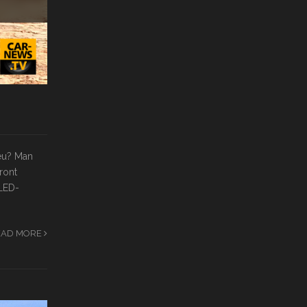
neu? Man
ront
-LED-
EAD MORE