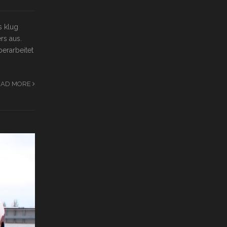
s klug
rs aus.
erarbeitet
EAD MORE