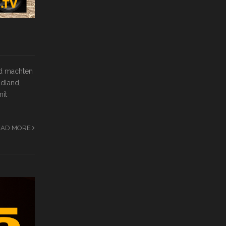
nd machten
ndland,
mit
EAD MORE