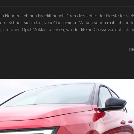
 Neudeutsch nun Facelift nennt! Doch dies sollte der Hersteller stet
ern. Schnell sieht der „Neue“ bei einigen Marken schon mal sehr ande
, um beim Opel Mokka zu sehen, wo der kleine Crossover optisch üb
R