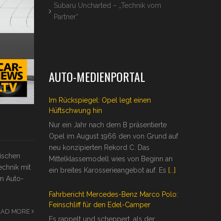
Subaru Uncharted – „Technik vom
Partner“
AUTO-MEDIENPORTAL
Im Rückspiegel: Opel legt einen
Hüftschwung hin
Nur ein Jahr nach dem B präsentierte
Opel im August 1966 den von Grund auf
neu konzipierten Rekord C. Das
nischen
Mittelklassemodell wies von Beginn an
echnik mit
ein breites Karosserieangebot auf. Es
[...]
em Auto-
Fahrbericht Mercedes-Benz Marco Polo:
Feinschliff für den Edel-Camper
EAD MORE
Es rappelt und scheppert, als der