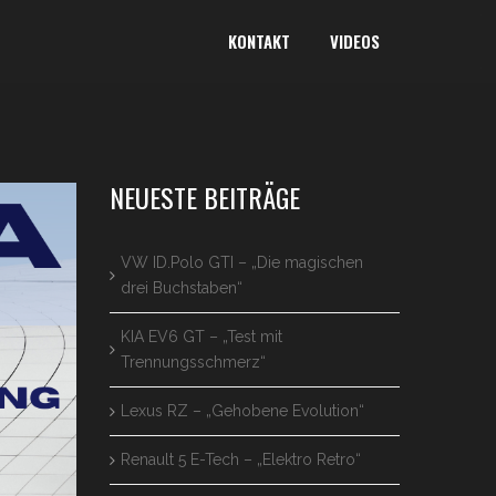
KONTAKT
VIDEOS
NEUESTE BEITRÄGE
VW ID.Polo GTI – „Die magischen
drei Buchstaben“
KIA EV6 GT – „Test mit
Trennungsschmerz“
Lexus RZ – „Gehobene Evolution“
Renault 5 E-Tech – „Elektro Retro“