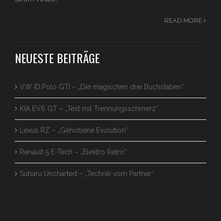
READ MORE
NEUESTE BEITRÄGE
VW ID.Polo GTI – „Die magischen drei Buchstaben“
KIA EV6 GT – „Test mit Trennungsschmerz“
Lexus RZ – „Gehobene Evolution“
Renault 5 E-Tech – „Elektro Retro“
Subaru Uncharted – „Technik vom Partner“