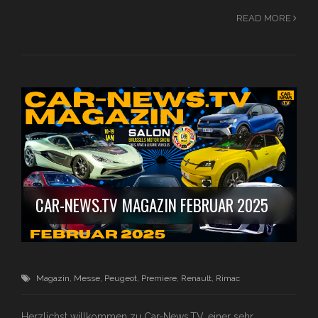
READ MORE
CAR-NEWS.TV MAGAZIN FEBRUAR 2025
Magazin
,
Messe
,
Peugeot
,
Premiere
,
Renault
,
Rimac
Herzlichst willkommen zu Car-News.TV, einer sehr