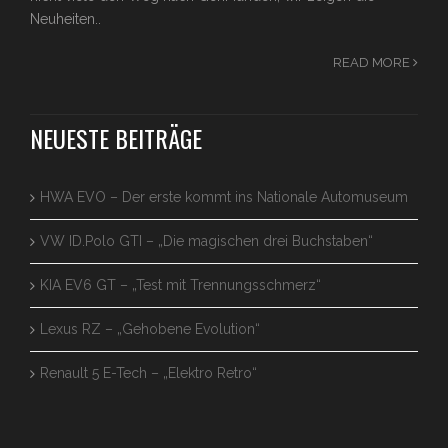
Neuheiten..
READ MORE
NEUESTE BEITRÄGE
HWA EVO – Der erste kommt ins Nationale Automuseum
VW ID.Polo GTI – „Die magischen drei Buchstaben“
KIA EV6 GT – „Test mit Trennungsschmerz“
Lexus RZ – „Gehobene Evolution“
Renault 5 E-Tech – „Elektro Retro“