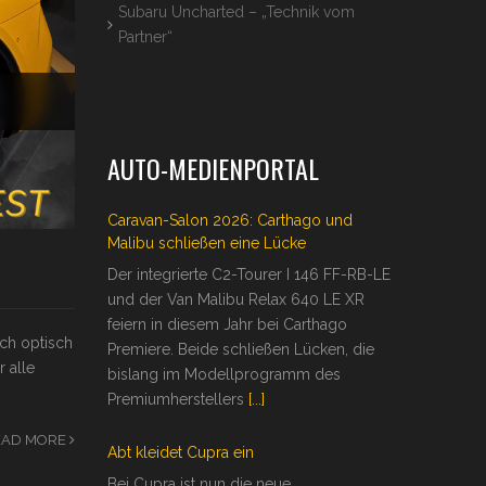
Subaru Uncharted – „Technik vom
Partner“
AUTO-MEDIENPORTAL
Caravan-Salon 2026: Carthago und
Malibu schließen eine Lücke
Der integrierte C2-Tourer I 146 FF-RB-LE
und der Van Malibu Relax 640 LE XR
feiern in diesem Jahr bei Carthago
och optisch
Premiere. Beide schließen Lücken, die
 alle
bislang im Modellprogramm des
Premiumherstellers
[...]
EAD MORE
Abt kleidet Cupra ein
Bei Cupra ist nun die neue