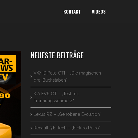
KONTAKT
VIDEOS
NEUESTE BEITRÄGE
VW ID.Polo GTI – „Die magischen
drei Buchstaben“
KIA EV6 GT – „Test mit
Trennungsschmerz“
Lexus RZ – „Gehobene Evolution“
Renault 5 E-Tech – „Elektro Retro“