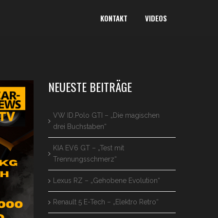
KONTAKT
VIDEOS
NEUESTE BEITRÄGE
VW ID.Polo GTI – „Die magischen
drei Buchstaben“
KIA EV6 GT – „Test mit
Trennungsschmerz“
Lexus RZ – „Gehobene Evolution“
Renault 5 E-Tech – „Elektro Retro“