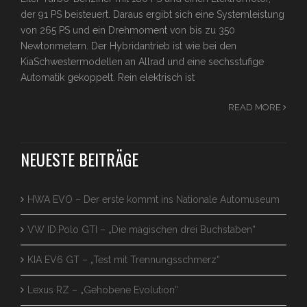
der 91 PS beisteuert. Daraus ergibt sich eine Systemleistung
von 265 PS und ein Drehmoment von bis zu 350
Newtonmetern. Der Hybridantrieb ist wie bei den
KiaSchwestermodellen an Allrad und eine sechsstufige
Automatik gekoppelt. Rein elektrisch ist
READ MORE
NEUESTE BEITRÄGE
HWA EVO – Der erste kommt ins Nationale Automuseum
VW ID.Polo GTI – „Die magischen drei Buchstaben“
KIA EV6 GT – „Test mit Trennungsschmerz“
Lexus RZ – „Gehobene Evolution“