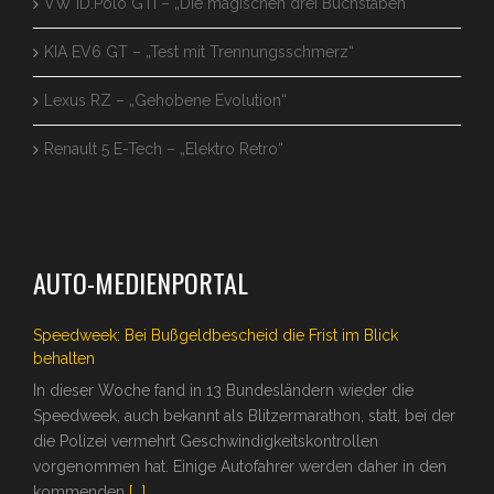
VW ID.Polo GTI – „Die magischen drei Buchstaben“
KIA EV6 GT – „Test mit Trennungsschmerz“
Lexus RZ – „Gehobene Evolution“
Renault 5 E-Tech – „Elektro Retro“
AUTO-MEDIENPORTAL
Speedweek: Bei Bußgeldbescheid die Frist im Blick
behalten
In dieser Woche fand in 13 Bundesländern wieder die
Speedweek, auch bekannt als Blitzermarathon, statt, bei der
die Polizei vermehrt Geschwindigkeitskontrollen
vorgenommen hat. Einige Autofahrer werden daher in den
kommenden
[...]