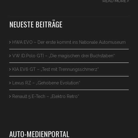
READ MORE
NEUESTE BEITRÄGE
HWA EVO – Der erste kommt ins Nationale Automuseum
VW ID.Polo GTI – „Die magischen drei Buchstaben“
KIA EV6 GT – „Test mit Trennungsschmerz“
Lexus RZ – „Gehobene Evolution“
Renault 5 E-Tech – „Elektro Retro“
AUTO-MEDIENPORTAL