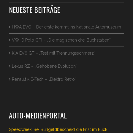
NEUESTE BEITRÄGE
HWA EVO – Der erste kommt ins Nationale Automuseum
VW ID.Polo GTI – „Die magischen drei Buchstaben“
KIA EV6 GT – „Test mit Trennungsschmerz“
Lexus RZ – „Gehobene Evolution“
Renault 5 E-Tech – „Elektro Retro“
AUTO-MEDIENPORTAL
Speedweek: Bei Bußgeldbescheid die Frist im Blick