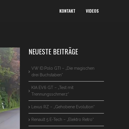
KONTAKT
VIDEOS
NEUESTE BEITRÄGE
VW ID.Polo GTI – „Die magischen
drei Buchstaben“
KIA EV6 GT – „Test mit
Trennungsschmerz“
Lexus RZ – „Gehobene Evolution“
Renault 5 E-Tech – „Elektro Retro“