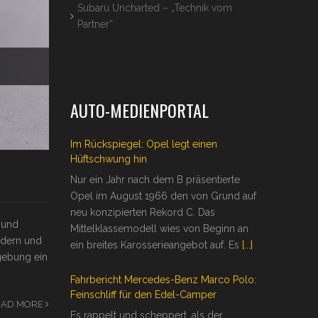
Subaru Uncharted – „Technik vom
Partner“
AUTO-MEDIENPORTAL
Im Rückspiegel: Opel legt einen
Hüftschwung hin
Nur ein Jahr nach dem B präsentierte
Opel im August 1966 den von Grund auf
neu konzipierten Rekord C. Das
 und
Mittelklassemodell wies von Beginn an
odern und
ein breites Karosserieangebot auf. Es
[...]
gebung ein
Fahrbericht Mercedes-Benz Marco Polo:
Feinschliff für den Edel-Camper
EAD MORE
Es rappelt und scheppert, als der