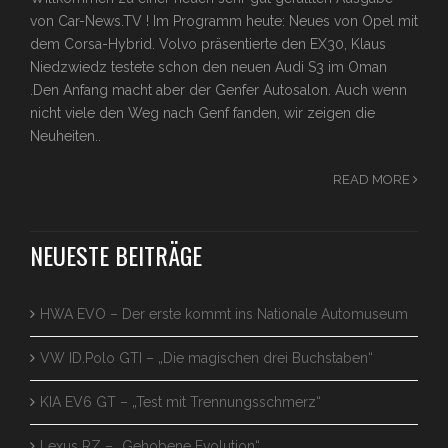
von Car-News.TV ! Im Programm heute: Neues von Opel mit
dem Corsa-Hybrid. Volvo präsentierte den EX30, Klaus
Niedzwiedz testete schon den neuen Audi S3 im Oman
.Den Anfang macht aber der Genfer Autosalon. Auch wenn
nicht viele den Weg nach Genf fanden, wir zeigen die
Neuheiten..
READ MORE
NEUESTE BEITRÄGE
HWA EVO – Der erste kommt ins Nationale Automuseum
VW ID.Polo GTI – „Die magischen drei Buchstaben“
KIA EV6 GT – „Test mit Trennungsschmerz“
Lexus RZ – „Gehobene Evolution“