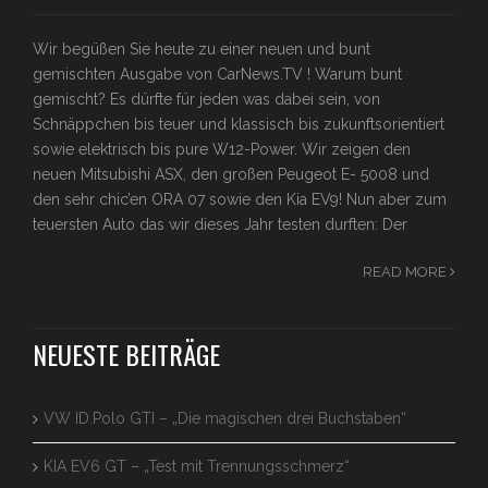
Wir begüßen Sie heute zu einer neuen und bunt
gemischten Ausgabe von CarNews.TV ! Warum bunt
gemischt? Es dürfte für jeden was dabei sein, von
Schnäppchen bis teuer und klassisch bis zukunftsorientiert
sowie elektrisch bis pure W12-Power. Wir zeigen den
neuen Mitsubishi ASX, den großen Peugeot E- 5008 und
den sehr chic’en ORA 07 sowie den Kia EV9! Nun aber zum
teuersten Auto das wir dieses Jahr testen durften: Der
READ MORE
NEUESTE BEITRÄGE
VW ID.Polo GTI – „Die magischen drei Buchstaben“
KIA EV6 GT – „Test mit Trennungsschmerz“